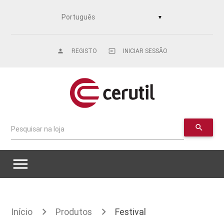
▼
REGISTO
INICIAR SESSÃO
person
input
search
Pesquisar na loja
menu
Início
Produtos
Festival