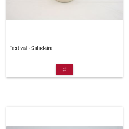
Festival - Saladeira
repeat