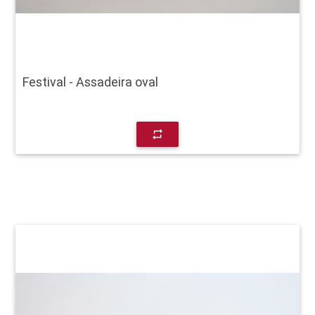
Festival - Assadeira oval
repeat