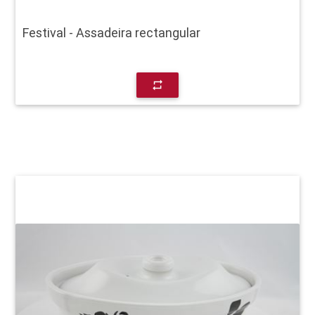
Festival - Assadeira rectangular
repeat