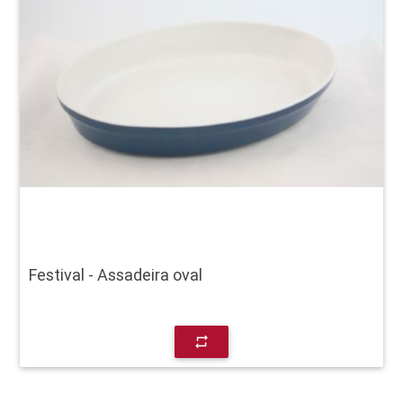
Festival - Assadeira oval
repeat