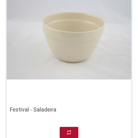
Festival - Saladeira
repeat