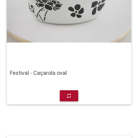
Festival - Caçarola oval
repeat