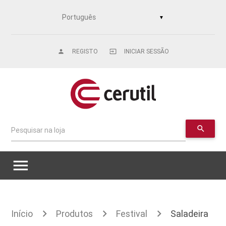
▼
REGISTO
INICIAR SESSÃO
person
input
search
Pesquisar na loja
menu
Início
Produtos
Festival
Saladeira