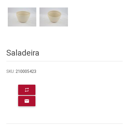
Saladeira
SKU:
210005423
repeat
email