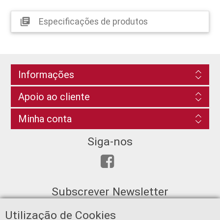
Especificações de produtos
library_books
Informações
Apoio ao cliente
Minha conta
Siga-nos
Subscrever Newsletter
Utilização de Cookies