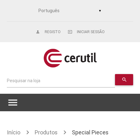
▼
REGISTO
INICIAR SESSÃO
person
input
search
Pesquisar na loja
menu
Início
Produtos
Special Pieces