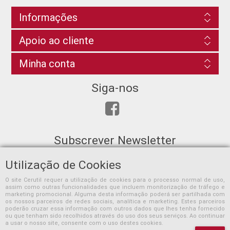
Informações
Apoio ao cliente
Minha conta
Siga-nos
Subscrever Newsletter
Utilização de Cookies
O site Cerutil requer a utilização de cookies para o processo normal de uso,
assim como outras funcionalidades que incluem monitorização de tráfego e
SUBSCREVER
marketing promocional. Alguma desta informação poderá ser partilhada com
os nossos parceiros de redes sociais, analítica e marketing. Estes parceiros
poderão cruzar essa informação com outros dados que lhes tenha fornecido
ou que tenham sido recolhidos através do uso dos seus serviços. Ao continuar
a usar o nosso site, consente com o uso destes cookies.