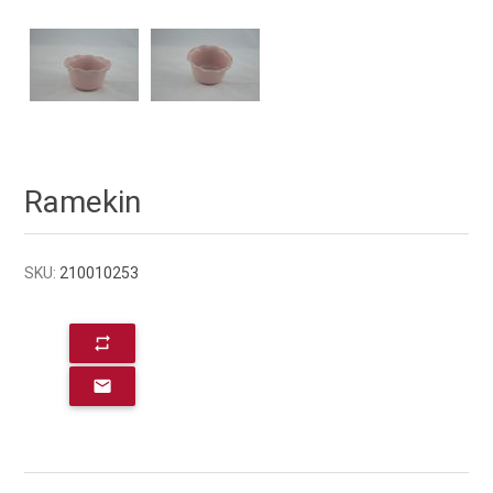
Ramekin
SKU:
210010253
repeat
email