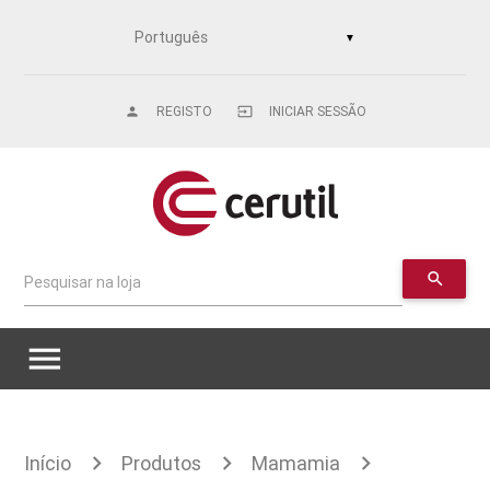
▼
REGISTO
INICIAR SESSÃO
person
input
search
Pesquisar na loja
menu
Início
Produtos
Mamamia