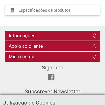
Especificações de produtos
library_books
Informações
Apoio ao cliente
Minha conta
Siga-nos
Subscrever Newsletter
Utilização de Cookies