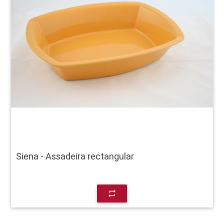
Siena - Assadeira rectangular
repeat