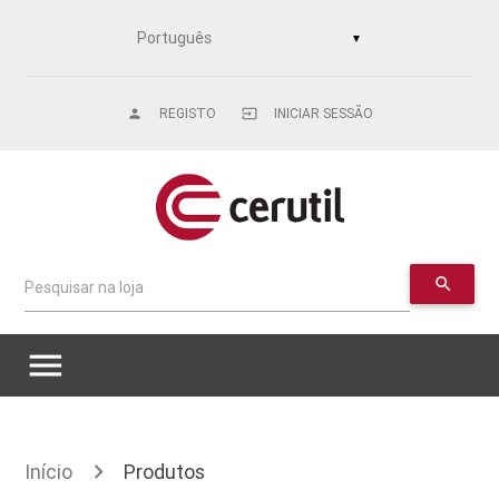
▼
REGISTO
INICIAR SESSÃO
person
input
search
Pesquisar na loja
menu
Início
Produtos