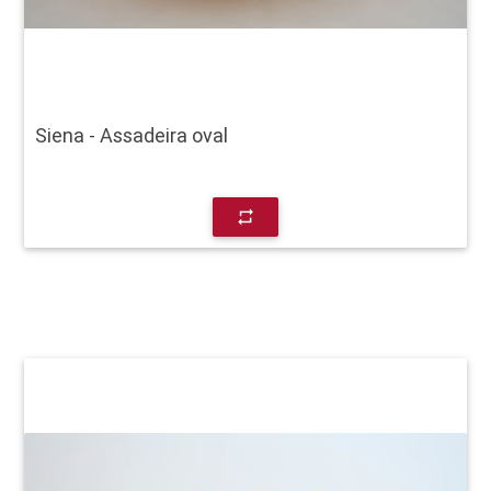
Siena - Assadeira oval
repeat