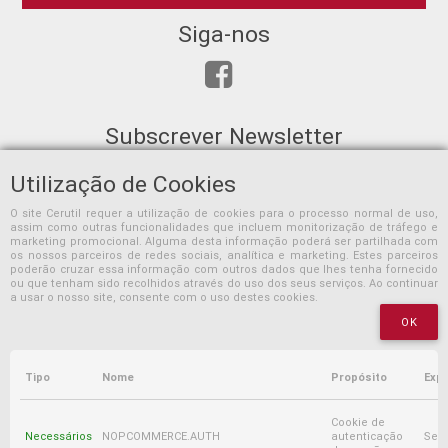
Siga-nos
Subscrever Newsletter
Utilização de Cookies
O site Cerutil requer a utilização de cookies para o processo normal de uso,
assim como outras funcionalidades que incluem monitorização de tráfego e
SUBSCREVER
marketing promocional. Alguma desta informação poderá ser partilhada com
os nossos parceiros de redes sociais, analítica e marketing. Estes parceiros
poderão cruzar essa informação com outros dados que lhes tenha fornecido
ou que tenham sido recolhidos através do uso dos seus serviços. Ao continuar
a usar o nosso site, consente com o uso destes cookies.
OK
Tipo
Nome
Propósito
Expi
Copyright © 2026 Cerutil. Todos os direitos reservados.
Cookie de
Necessários
NOPCOMMERCE.AUTH
autenticação
Ses