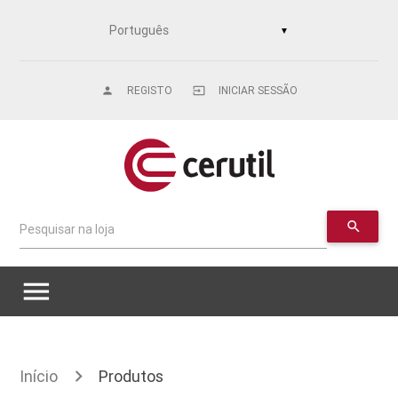
▼
REGISTO
INICIAR SESSÃO
person
input
search
Pesquisar na loja
menu
Início
Produtos