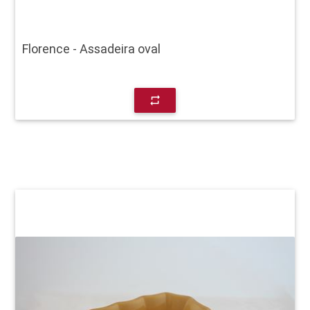
Florence - Assadeira oval
repeat