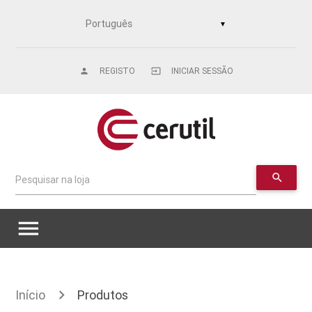
▼
REGISTO
INICIAR SESSÃO
person
input
search
Pesquisar na loja
menu
Início
Produtos