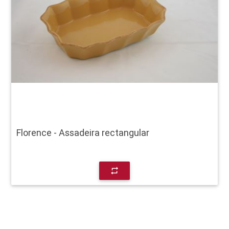
Florence - Assadeira rectangular
repeat