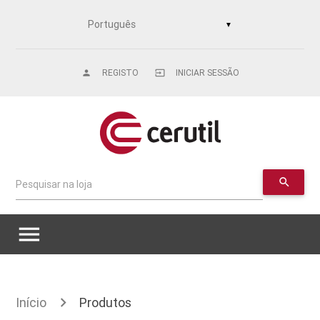
▼
REGISTO
INICIAR SESSÃO
person
input
search
Pesquisar na loja
menu
Início
Produtos