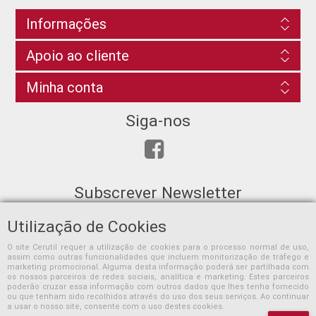
Informações
Apoio ao cliente
Minha conta
Siga-nos
Subscrever Newsletter
Utilização de Cookies
O site Cerutil requer a utilização de cookies para o processo normal de uso,
assim como outras funcionalidades que incluem monitorização de tráfego e
SUBSCREVER
marketing promocional. Alguma desta informação poderá ser partilhada com
os nossos parceiros de redes sociais, analítica e marketing. Estes parceiros
poderão cruzar essa informação com outros dados que lhes tenha fornecido
ou que tenham sido recolhidos através do uso dos seus serviços. Ao continuar
a usar o nosso site, consente com o uso destes cookies.