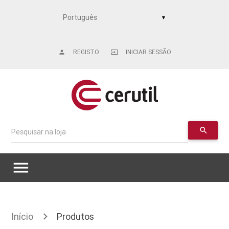
▼
REGISTO
INICIAR SESSÃO
person
input
search
Pesquisar na loja
menu
Início
Produtos