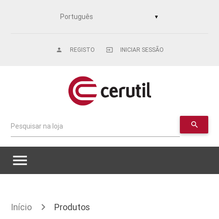
▼
REGISTO
INICIAR SESSÃO
person
input
search
Pesquisar na loja
menu
Início
Produtos