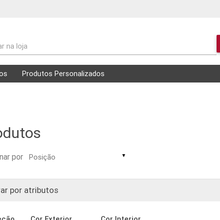
r na loja
os
Produtos Personalizados
odutos
nar por
▼
rar por atributos
eção
Cor Exterior
Cor Interior