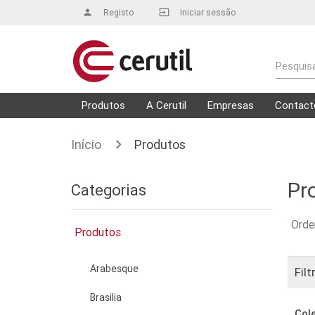
person
Registo
input
Iniciar sessão
Pesquisa
Produtos
A Cerutil
Empresas
Contact
Início
Produtos
Pr
Categorias
Orde
Produtos
Arabesque
Filt
Brasilia
Col