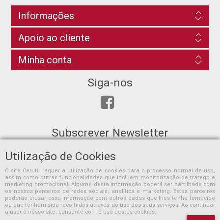
Informações
Apoio ao cliente
Minha conta
Siga-nos
Subscrever Newsletter
Utilização de Cookies
O site Cerutil requer a utilização de cookies para o processo normal de uso,
assim como outras funcionalidades que incluem monitorização de tráfego e
SUBSCREVER
marketing promocional. Alguma desta informação poderá ser partilhada com
os nossos parceiros de redes sociais, analítica e marketing. Estes parceiros
poderão cruzar essa informação com outros dados que lhes tenha fornecido
ou que tenham sido recolhidos através do uso dos seus serviços. Ao continuar
a usar o nosso site, consente com o uso destes cookies.