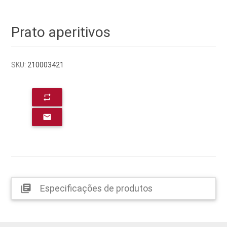
Prato aperitivos
SKU:
210003421
repeat
email
Especificações de produtos
library_books