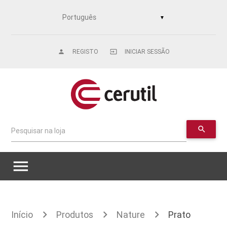
▼
REGISTO
INICIAR SESSÃO
person
input
search
Pesquisar na loja
menu
Início
Produtos
Nature
Prato