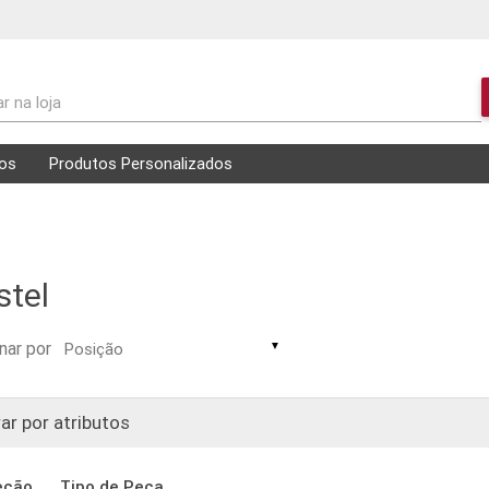
r na loja
os
Produtos Personalizados
stel
nar por
▼
rar por atributos
eção
Tipo de Peça