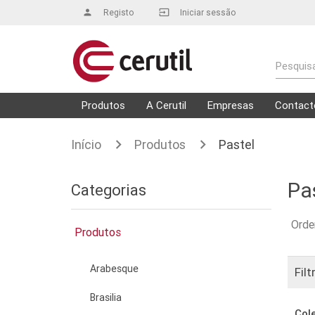
person
Registo
input
Iniciar sessão
Pesquisa
Produtos
A Cerutil
Empresas
Contact
Início
Produtos
Pastel
Pa
Categorias
Orde
Produtos
Arabesque
Filt
Brasilia
Col