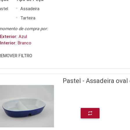
astel
Assadeira
Tarteira
momento de compra por:
Exterior:
Azul
Interior:
Branco
REMOVER FILTRO
Pastel - Assadeira oval
repeat