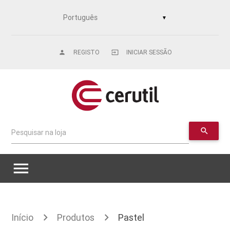
▼
REGISTO
INICIAR SESSÃO
person
input
search
Pesquisar na loja
menu
Início
Produtos
Pastel