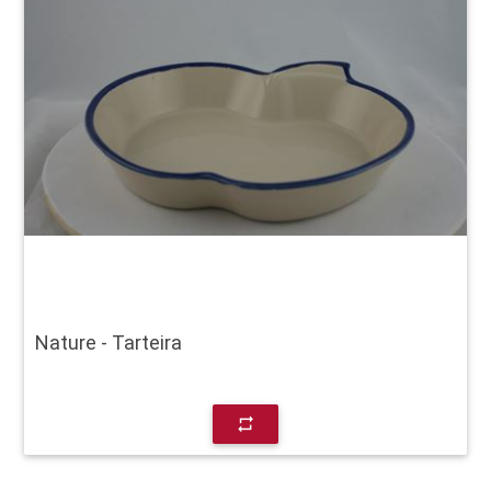
Nature - Tarteira
repeat