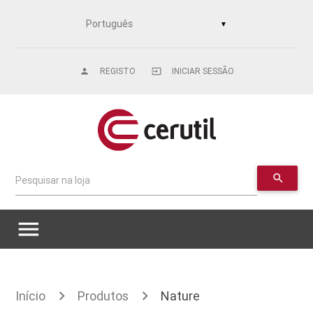
▼
REGISTO
INICIAR SESSÃO
person
input
search
Pesquisar na loja
menu
Início
Produtos
Nature