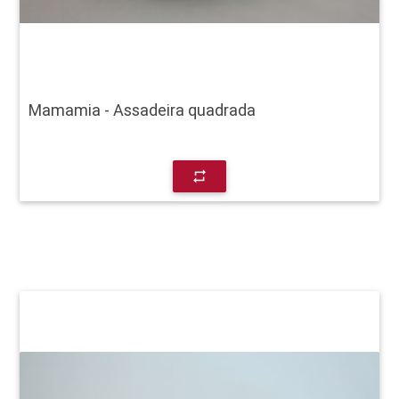
Mamamia - Assadeira quadrada
repeat