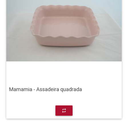
Mamamia - Assadeira quadrada
repeat