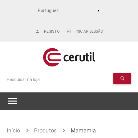
▼
REGISTO
INICIAR SESSÃO
person
input
search
Pesquisar na loja
menu
Início
Produtos
Mamamia