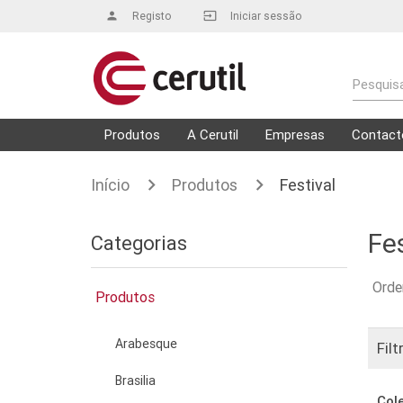
person
Registo
input
Iniciar sessão
Pesquisa
Produtos
A Cerutil
Empresas
Contact
Início
Produtos
Festival
Fe
Categorias
Orde
Produtos
Arabesque
Filt
Brasilia
Col