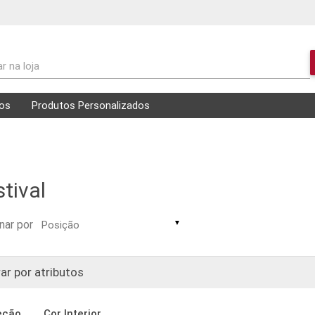
r na loja
os
Produtos Personalizados
stival
nar por
▼
rar por atributos
eção
Cor Interior