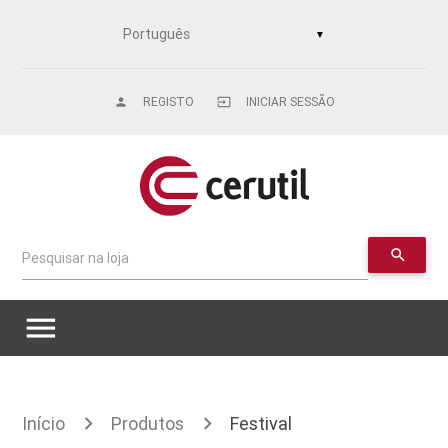
▼
REGISTO
INICIAR SESSÃO
person
input
search
Pesquisar na loja
menu
Início
Produtos
Festival