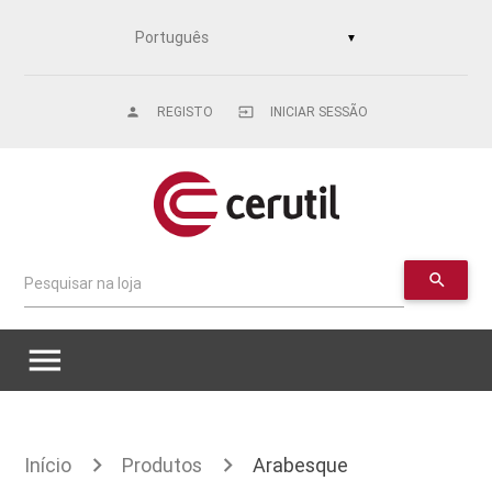
▼
REGISTO
INICIAR SESSÃO
person
input
search
Pesquisar na loja
menu
Início
Produtos
Arabesque