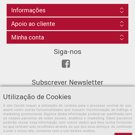
Informações
Apoio ao cliente
Minha conta
Siga-nos
Subscrever Newsletter
Utilização de Cookies
O site Cerutil requer a utilização de cookies para o processo normal de uso,
assim como outras funcionalidades que incluem monitorização de tráfego e
SUBSCREVER
marketing promocional. Alguma desta informação poderá ser partilhada com
os nossos parceiros de redes sociais, analítica e marketing. Estes parceiros
poderão cruzar essa informação com outros dados que lhes tenha fornecido
ou que tenham sido recolhidos através do uso dos seus serviços. Ao continuar
a usar o nosso site, consente com o uso destes cookies.