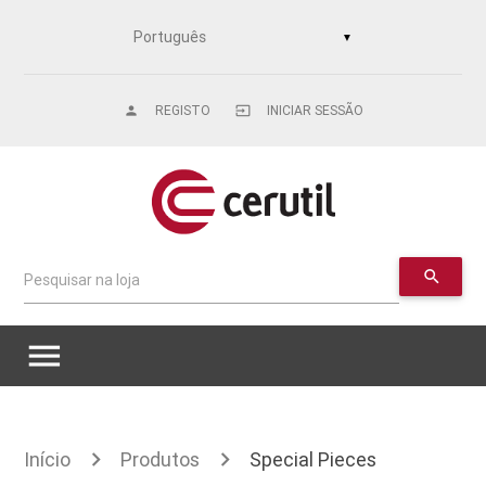
▼
REGISTO
INICIAR SESSÃO
person
input
search
Pesquisar na loja
menu
Início
Produtos
Special Pieces