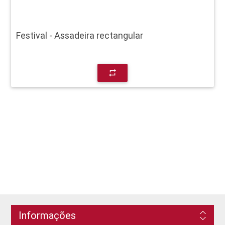
Festival - Assadeira rectangular
repeat
Informações