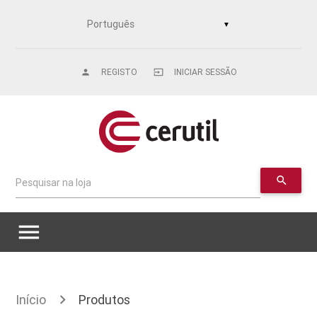
▼
REGISTO
INICIAR SESSÃO
person
input
search
Pesquisar na loja
menu
Início
Produtos