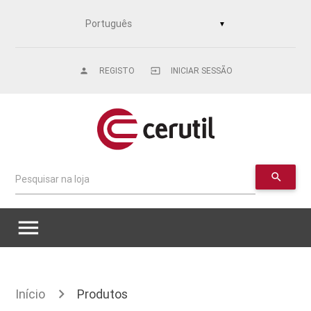
▼
REGISTO
INICIAR SESSÃO
person
input
search
Pesquisar na loja
menu
Início
Produtos