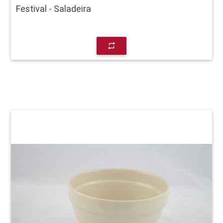
Festival - Saladeira
repeat