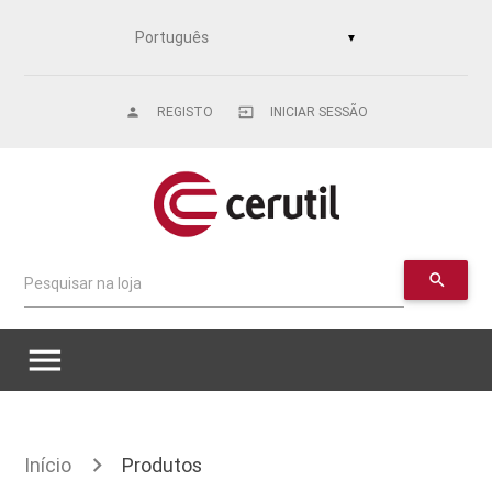
▼
REGISTO
INICIAR SESSÃO
person
input
search
Pesquisar na loja
menu
Início
Produtos