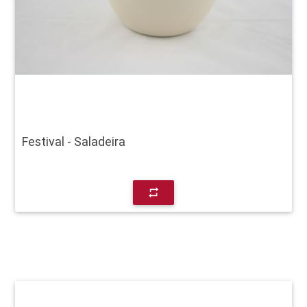
Festival - Saladeira
repeat