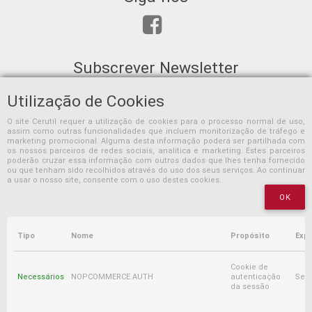
Subscrever Newsletter
Utilização de Cookies
O site Cerutil requer a utilização de cookies para o processo normal de uso,
assim como outras funcionalidades que incluem monitorização de tráfego e
SUBSCREVER
marketing promocional. Alguma desta informação poderá ser partilhada com
os nossos parceiros de redes sociais, analítica e marketing. Estes parceiros
poderão cruzar essa informação com outros dados que lhes tenha fornecido
ou que tenham sido recolhidos através do uso dos seus serviços. Ao continuar
a usar o nosso site, consente com o uso destes cookies.
OK
Tipo
Nome
Propósito
Expi
Copyright © 2026 Cerutil. Todos os direitos reservados.
Cookie de
Necessários
NOPCOMMERCE.AUTH
autenticação
Ses
Powered by
nopCommerce
da sessão