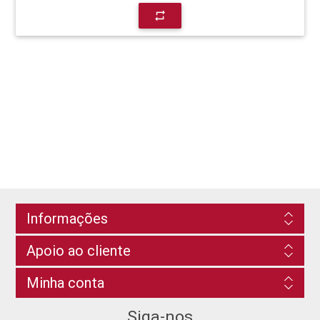
repeat
Informações
Apoio ao cliente
Minha conta
Siga-nos