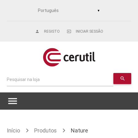
▼
REGISTO
INICIAR SESSÃO
person
input
search
Pesquisar na loja
menu
Início
Produtos
Nature