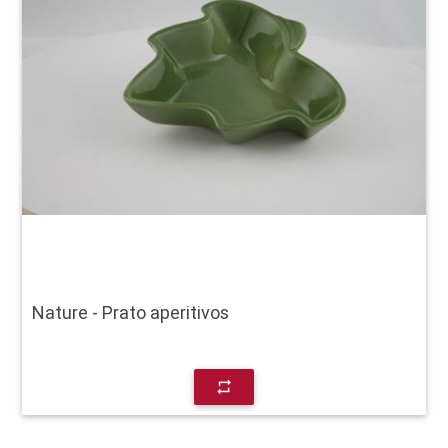
Nature - Prato aperitivos
repeat