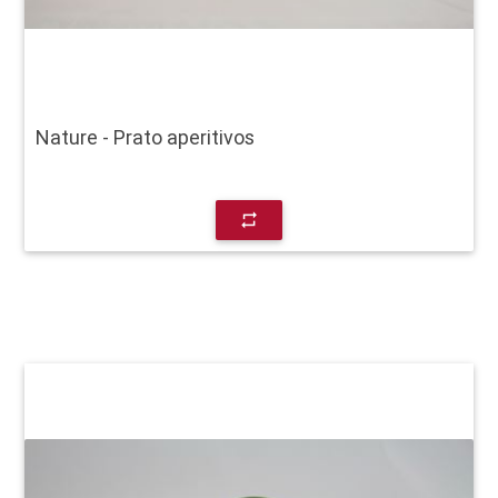
Nature - Prato aperitivos
repeat