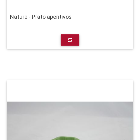
Nature - Prato aperitivos
repeat