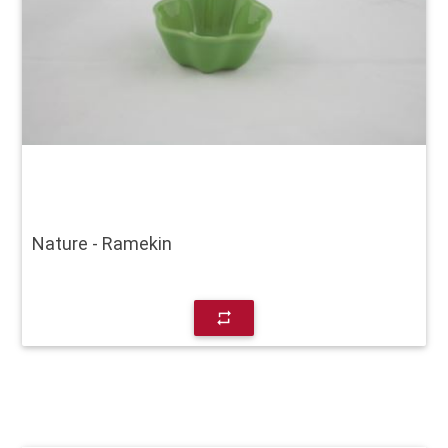
Nature - Ramekin
repeat