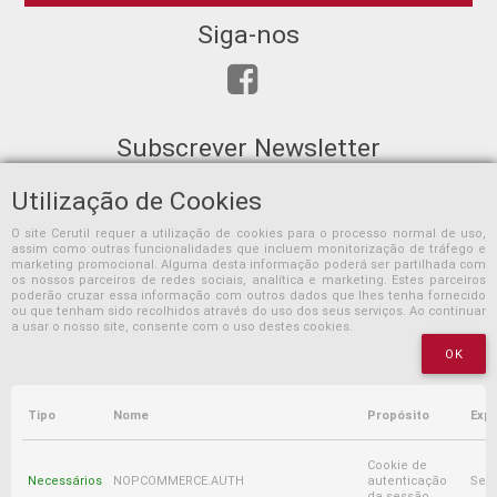
Siga-nos
Subscrever Newsletter
Utilização de Cookies
O site Cerutil requer a utilização de cookies para o processo normal de uso,
assim como outras funcionalidades que incluem monitorização de tráfego e
SUBSCREVER
marketing promocional. Alguma desta informação poderá ser partilhada com
os nossos parceiros de redes sociais, analítica e marketing. Estes parceiros
poderão cruzar essa informação com outros dados que lhes tenha fornecido
ou que tenham sido recolhidos através do uso dos seus serviços. Ao continuar
a usar o nosso site, consente com o uso destes cookies.
OK
Tipo
Nome
Propósito
Expi
Copyright © 2026 Cerutil. Todos os direitos reservados.
Cookie de
Necessários
NOPCOMMERCE.AUTH
autenticação
Ses
Powered by
nopCommerce
da sessão